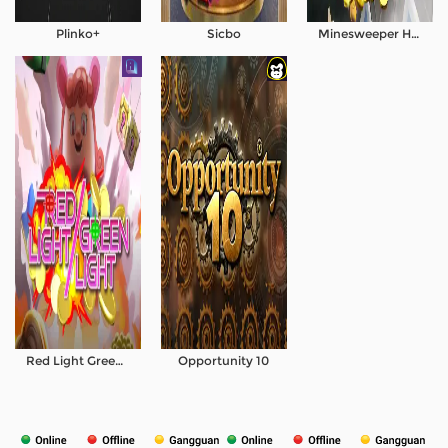
Plinko+
Sicbo
Minesweeper Hollywood
Red Light Green Light
Opportunity 10