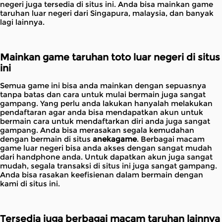
negeri juga tersedia di situs ini. Anda bisa mainkan game
taruhan luar negeri dari Singapura, malaysia, dan banyak
lagi lainnya.
Mainkan game taruhan toto luar negeri di situs
ini
Semua game ini bisa anda mainkan dengan sepuasnya
tanpa batas dan cara untuk mulai bermain juga sangat
gampang. Yang perlu anda lakukan hanyalah melakukan
pendaftaran agar anda bisa mendapatkan akun untuk
bermain cara untuk mendaftarkan diri anda juga sangat
gampang. Anda bisa merasakan segala kemudahan
dengan bermain di situs
anekagame
. Berbagai macam
game luar negeri bisa anda akses dengan sangat mudah
dari handphone anda. Untuk dapatkan akun juga sangat
mudah, segala transaksi di situs ini juga sangat gampang.
Anda bisa rasakan keefisienan dalam bermain dengan
kami di situs ini.
Tersedia juga berbagai macam taruhan lainnya