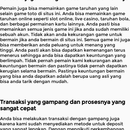
Pemain juga bisa memainkan game taruhan yang lain
selain game toto di situs ini. Anda bisa memainkan game
taruhan online seperti slot online, live casino, taruhan bola,
dan berbagai permainan kartu lainnya. Anda pasti bisa
memainkan semua jenis game ini jika anda sudah memiliki
sebuah akun. Tidak akan anda kekurangan game untuk
bermain jika anda bermain di situs ini. Semua game ini juga
bisa memberikan anda peluang untuk menang yang
tinggi. Anda pasti akan bisa dapatkan kemenangan terus
menerus sehingga anda bisa dapatkan keuntungan yang
berlimpah. Tidak pernah pemain kami kekurangan akan
keuntungan bermain dan pastinya tidak pernah dapatkan
kerugian selama bermain. Pastinya keuntungan bermain
yang bisa anda dapatkan adalah berupa uang asli yang
bisa anda tarik dengan mudah.
Transaksi yang gampang dan prosesnya yang
sangat cepat
Anda bisa melakukan transaksi dengan gampang juga
karena kami sudah menyediakan metode untuk deposit
yang sangat lengkap. Dengan mengikuti perkembangan