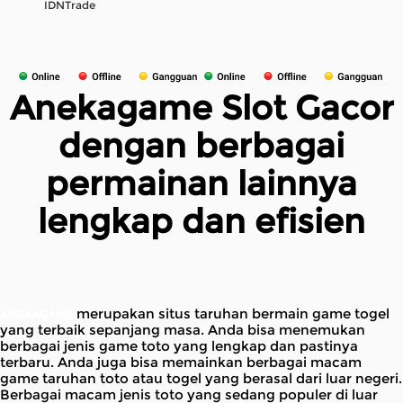
IDNTrade
Referral
Promosi
Anekagame Slot Gacor
Hubungi Kami
dengan berbagai
Live Chat
permainan lainnya
Pengaduan Customer
lengkap dan efisien
Pilih Bahasa:
MASUK
DAFTAR
merupakan situs taruhan bermain game togel
ANEKAGAME
yang terbaik sepanjang masa. Anda bisa menemukan
berbagai jenis game toto yang lengkap dan pastinya
&copy; ANEKAGAME TERBARU. Hak Cipta
terbaru. Anda juga bisa memainkan berbagai macam
Dilindungi.
game taruhan toto atau togel yang berasal dari luar negeri.
Berbagai macam jenis toto yang sedang populer di luar