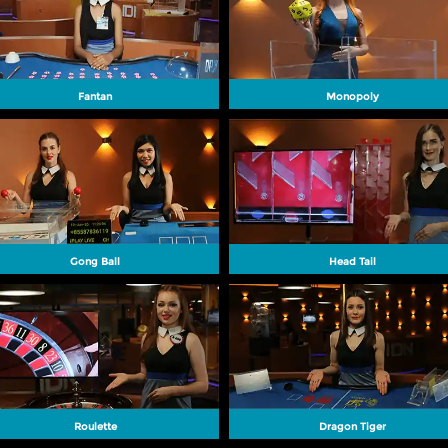
Fantan
Monopoly
Gong Ball
Head Tail
Roulette
Dragon Tiger