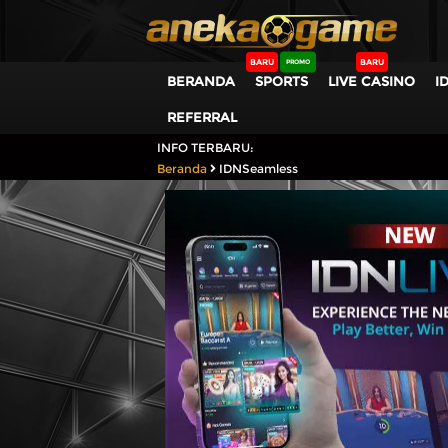
BARU
BARU
PROMO
BERANDA
SPORTS
LIVE CASINO
I
REFERRAL
INFO TERBARU:
SELAMAT 
Beranda
IDNSeamless