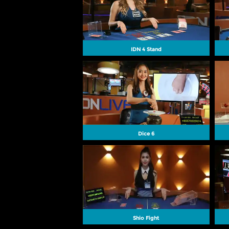
IDN 4 Stand
Dice 6
Shio Fight